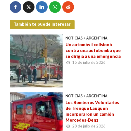
También te puede interesar
NOTICIAS
•
ARGENTINA
Un automóvil colisionó
contra una autobomba que
se dirigía a una emergencia
15 de julio de 2026
NOTICIAS
•
ARGENTINA
Los Bomberos Voluntarios
de Trenque Lauquen
incorporaron un camión
Mercedes-Benz
28 de julio de 2026