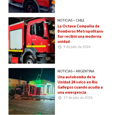
NOTICIAS
•
CHILE
La Octava Compañía de
Bomberos Metropolitano
Sur recibió una moderna
unidad
9 de julio de 2026
NOTICIAS
•
ARGENTINA
Una autobomba de la
Unidad 24 volcó en Río
Gallegos cuando acudía a
una emergencia
27 de julio de 2026