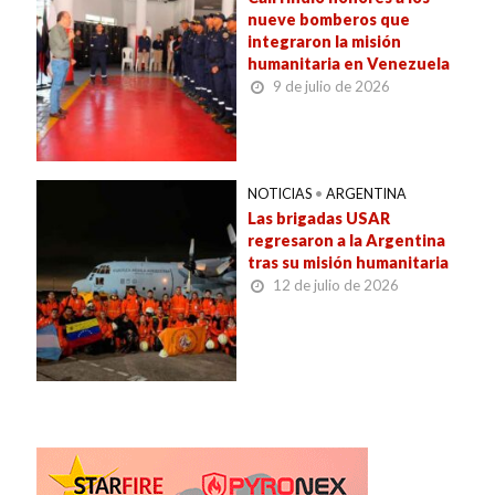
nueve bomberos que
integraron la misión
humanitaria en Venezuela
9 de julio de 2026
NOTICIAS
•
ARGENTINA
Las brigadas USAR
regresaron a la Argentina
tras su misión humanitaria
12 de julio de 2026