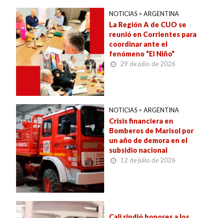
NOTICIAS
•
ARGENTINA
La Región A de CUO se
reunió en Corrientes para
coordinar ante el
fenómeno “El Niño”
29 de julio de 2026
NOTICIAS
•
ARGENTINA
Crisis financiera en
Bomberos de Marisol por
un año de demora en el
subsidio nacional
12 de julio de 2026
Cali rindió honores a los