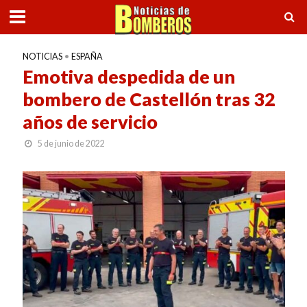
NOTICIAS
•
ESPAÑA
Emotiva despedida de un
bombero de Castellón tras 32
años de servicio
5 de junio de 2022