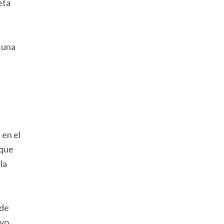
eta
 una
en el
 que
la
nde
ivo