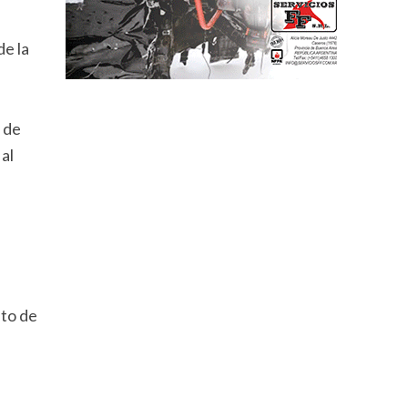
de la
 de
al
nto de