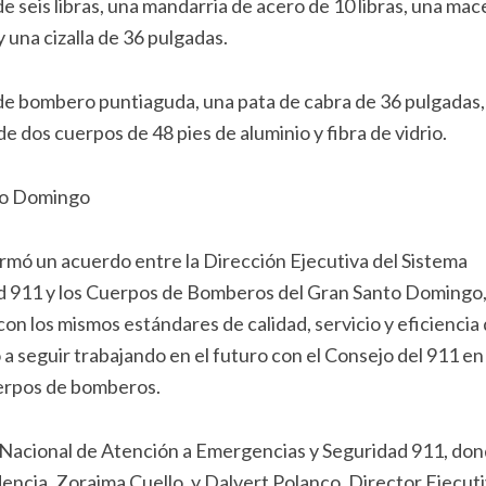
 seis libras, una mandarria de acero de 10 libras, una mac
 una cizalla de 36 pulgadas.
de bombero puntiaguda, una pata de cabra de 36 pulgadas,
e dos cuerpos de 48 pies de aluminio y fibra de vidrio.
to Domingo
irmó un acuerdo entre la Dirección Ejecutiva del Sistema
d 911 y los Cuerpos de Bomberos del Gran Santo Domingo, 
on los mismos estándares de calidad, servicio y eficiencia
a seguir trabajando en el futuro con el Consejo del 911 en 
erpos de bomberos.
ma Nacional de Atención a Emergencias y Seguridad 911, do
dencia, Zoraima Cuello, y Dalvert Polanco, Director Ejecut