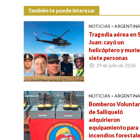
También te puede interesar
NOTICIAS
•
ARGENTIN
Tragedia aérea en 
Juan: cayó un
helicóptero y muri
siete personas
29 de julio de 2026
NOTICIAS
•
ARGENTIN
Bomberos Voluntar
de Salliqueló
adquirieron
equipamiento para
incendios forestal