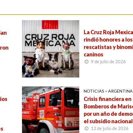
A
La Cruz Roja Mexic
San
rindió honores a los
rescatistas y binom
eron
caninos
9 de julio de 2026
A
NOTICIAS
•
ARGENTINA
ios
Crisis financiera en
Bomberos de Maris
por un año de demo
el subsidio nacional
es
12 de julio de 2026