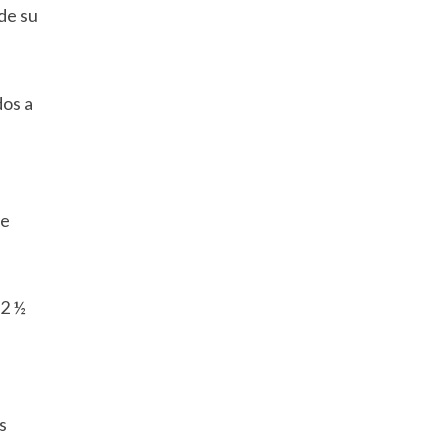
de su
dos a
re
 2 ½
s