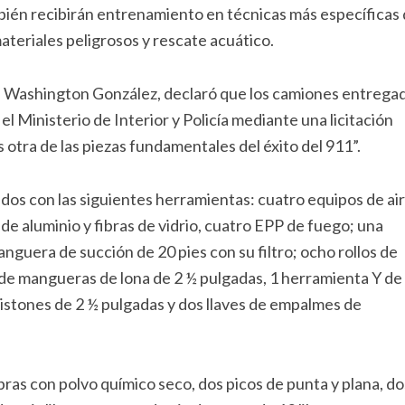
mbién recibirán entrenamiento en técnicas más específicas 
teriales peligrosos y rescate acuático.
ía, Washington González, declaró que los camiones entrega
 Ministerio de Interior y Policía mediante una licitación
s otra de las piezas fundamentales del éxito del 911”.
s con las siguientes herramientas: cuatro equipos de ai
de aluminio y fibras de vidrio, cuatro EPP de fuego; una
guera de succión de 20 pies con su filtro; ocho rollos de
de mangueras de lona de 2 ½ pulgadas, 1 herramienta Y de
pistones de 2 ½ pulgadas y dos llaves de empalmes de
bras con polvo químico seco, dos picos de punta y plana, do