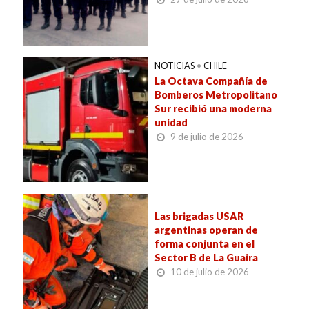
NOTICIAS
•
CHILE
La Octava Compañía de
Bomberos Metropolitano
Sur recibió una moderna
unidad
9 de julio de 2026
Las brigadas USAR
argentinas operan de
forma conjunta en el
Sector B de La Guaira
10 de julio de 2026