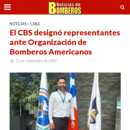
NOTICIAS
•
CHILE
El CBS designó representantes
ante Organización de
Bomberos Americanos
21 de septiembre de 2024