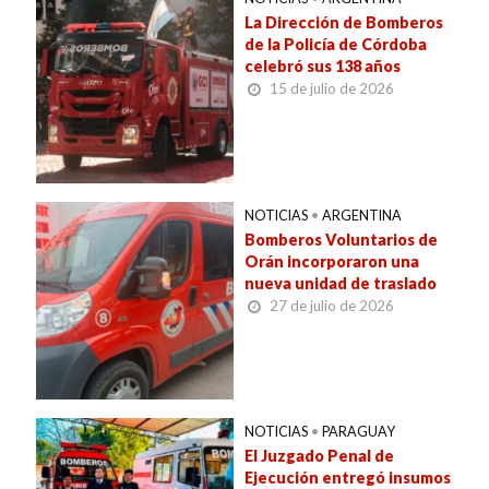
La Dirección de Bomberos
de la Policía de Córdoba
celebró sus 138 años
15 de julio de 2026
NOTICIAS
•
ARGENTINA
Bomberos Voluntarios de
Orán incorporaron una
nueva unidad de traslado
27 de julio de 2026
NOTICIAS
•
PARAGUAY
El Juzgado Penal de
Ejecución entregó insumos