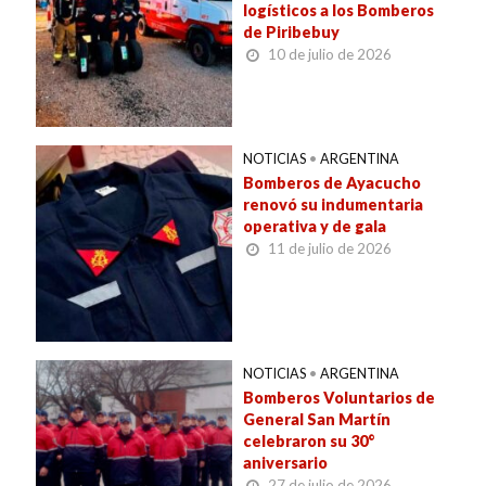
logísticos a los Bomberos
de Piribebuy
10 de julio de 2026
NOTICIAS
•
ARGENTINA
Bomberos de Ayacucho
renovó su indumentaria
operativa y de gala
11 de julio de 2026
NOTICIAS
•
ARGENTINA
Bomberos Voluntarios de
General San Martín
celebraron su 30°
aniversario
27 de julio de 2026