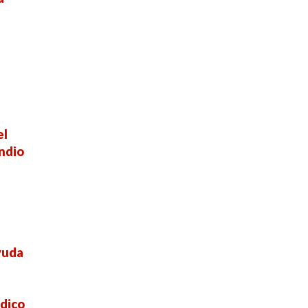
el
ndio
yuda
dico