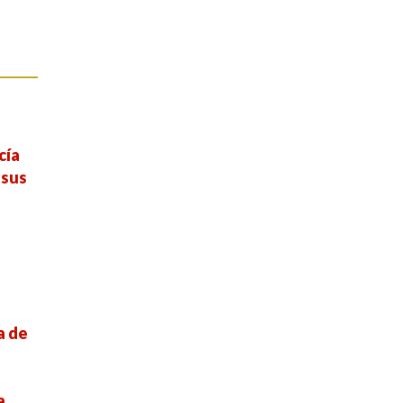
cía
 sus
a de
a