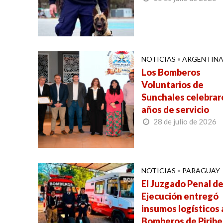
NOTICIAS
•
ARGENTIN
Los Bomberos
Voluntarios de
Sunchales celebrar
años de servicio
28 de julio de 2026
NOTICIAS
•
PARAGUAY
El Juzgado Penal d
Ejecución entregó
insumos logísticos 
Bomberos de Pirib