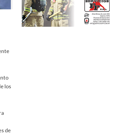
ente
ento
e los
ra
es de