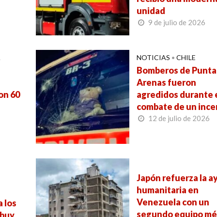
unidad
9 de julio de 2026
A
NOTICIAS
•
CHILE
Bomberos de Punta
Arenas fueron
on 60
agredidos durante 
combate de un ince
12 de julio de 2026
Japón refuerza la a
e
humanitaria en
Venezuela con un
a los
segundo equipo mé
ebuy