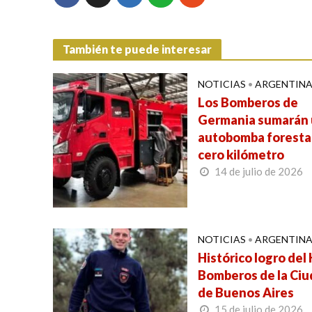
También te puede interesar
NOTICIAS
•
ARGENTIN
Los Bomberos de
Germania sumarán
autobomba foresta
cero kilómetro
14 de julio de 2026
NOTICIAS
•
ARGENTIN
Histórico logro del
Bomberos de la Ci
de Buenos Aires
15 de julio de 2026