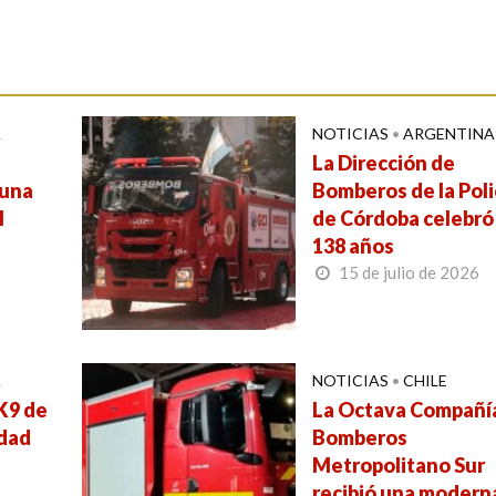
A
NOTICIAS
•
ARGENTINA
La Dirección de
 una
Bomberos de la Poli
l
de Córdoba celebró
138 años
15 de julio de 2026
A
NOTICIAS
•
CHILE
 K9 de
La Octava Compañí
udad
Bomberos
Metropolitano Sur
recibió una modern