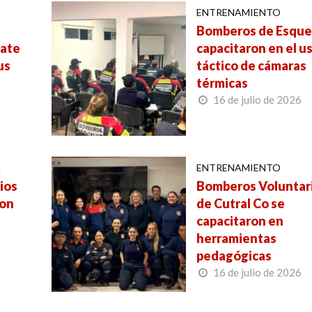
ENTRENAMIENTO
Bomberos de Esque
cate
capacitaron en el u
us
táctico de cámaras
térmicas
16 de julio de 2026
A
ENTRENAMIENTO
ios
Bomberos Voluntar
ron
de Cutral Co se
capacitaron en
herramientas
pedagógicas
16 de julio de 2026