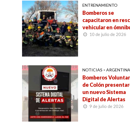
ENTRENAMIENTO
Bomberos se
capacitaron en res
vehicular en ómnib
10 de julio de 2026
NOTICIAS
•
ARGENTIN
Bomberos Voluntar
de Colón presenta
un nuevo Sistema
Digital de Alertas
9 de julio de 2026