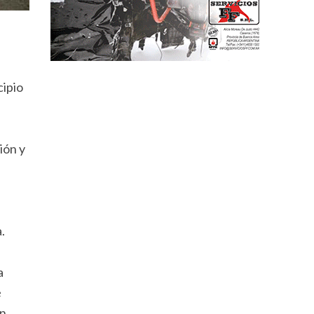
cipio
ión y
.
a
e
ón