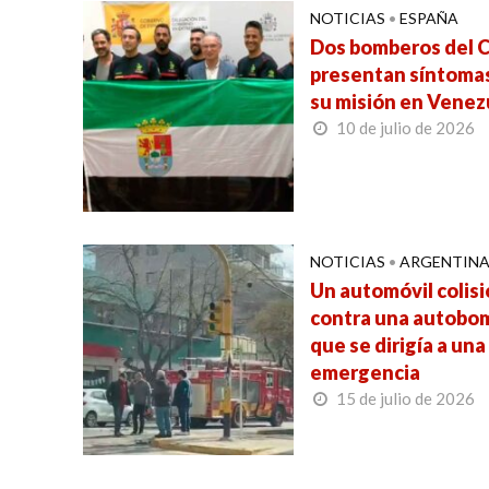
NOTICIAS
•
ESPAÑA
Dos bomberos del C
presentan síntomas
su misión en Venez
10 de julio de 2026
NOTICIAS
•
ARGENTIN
Un automóvil colis
contra una autobo
que se dirigía a una
emergencia
15 de julio de 2026