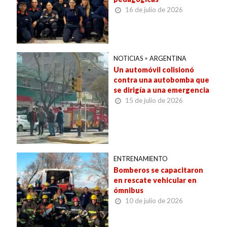
16 de julio de 2026
NOTICIAS
•
ARGENTINA
Un automóvil colisionó
contra una autobomba que
se dirigía a una emergencia
15 de julio de 2026
ENTRENAMIENTO
Bomberos se capacitaron
en rescate vehicular en
ómnibus
10 de julio de 2026