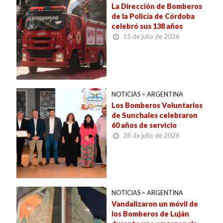
La Dirección de Bomberos
de la Policía de Córdoba
celebró sus 138 años
15 de julio de 2026
NOTICIAS
•
ARGENTINA
Los Bomberos Voluntarios
de Sunchales celebraron
60 años de servicio
28 de julio de 2026
NOTICIAS
•
ARGENTINA
Vandalizaron un móvil de
los Bomberos de Luján