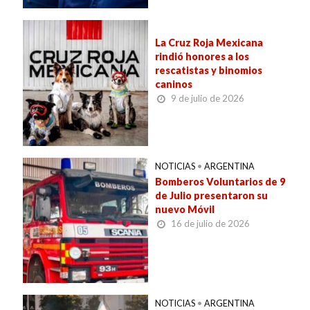
La Cruz Roja Mexicana
rindió honores a los
rescatistas y binomios
caninos
9 de julio de 2026
NOTICIAS
•
ARGENTINA
Bomberos Voluntarios de 9
de Julio presentaron su
nuevo Móvil
16 de julio de 2026
NOTICIAS
•
ARGENTINA