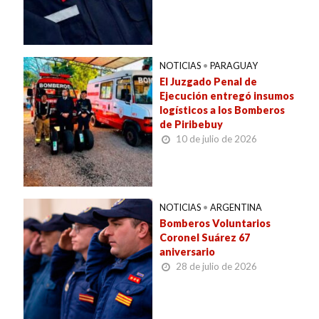
NOTICIAS
•
PARAGUAY
El Juzgado Penal de
Ejecución entregó insumos
logísticos a los Bomberos
de Piribebuy
10 de julio de 2026
NOTICIAS
•
ARGENTINA
Bomberos Voluntarios
Coronel Suárez 67
aniversario
28 de julio de 2026