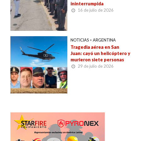
ininterrumpida
16 de julio de 2026
NOTICIAS
•
ARGENTINA
Tragedia aérea en San
Juan: cayó un helicóptero y
murieron siete personas
29 de julio de 2026