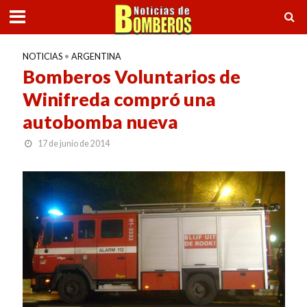
NOTICIAS
•
ARGENTINA
Bomberos Voluntarios de
Winifreda compró una
autobomba nueva
17 de junio de 2014