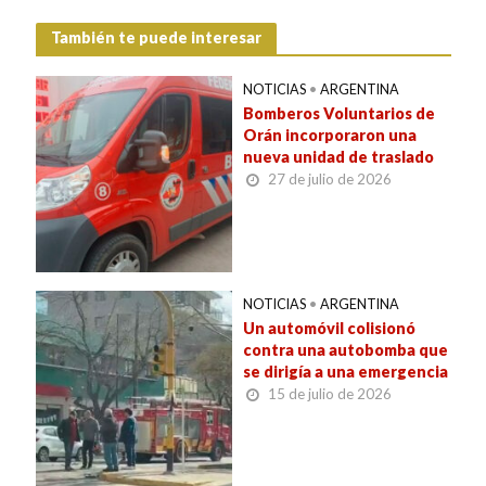
También te puede interesar
NOTICIAS
•
ARGENTINA
Bomberos Voluntarios de
Orán incorporaron una
nueva unidad de traslado
27 de julio de 2026
NOTICIAS
•
ARGENTINA
Un automóvil colisionó
contra una autobomba que
se dirigía a una emergencia
15 de julio de 2026