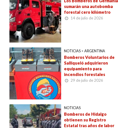
Los Bomberos de Germania
sumarán una autobomba
forestal cero kilómetro
14 de julio de 2026
NOTICIAS
•
ARGENTINA
Bomberos Voluntarios de
Salliqueló adquirieron
equipamiento para
incendios forestales
29 de julio de 2026
NOTICIAS
Bomberos de Hidalgo
obtienen su Registro
Estatal tras años de labor