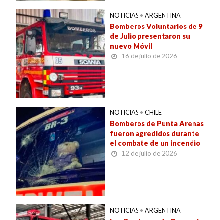
NOTICIAS
•
ARGENTINA
Bomberos Voluntarios de 9
de Julio presentaron su
nuevo Móvil
16 de julio de 2026
NOTICIAS
•
CHILE
Bomberos de Punta Arenas
fueron agredidos durante
el combate de un incendio
12 de julio de 2026
NOTICIAS
•
ARGENTINA