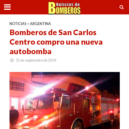
NOTICIAS
•
ARGENTINA
Bomberos de San Carlos
Centro compro una nueva
autobomba
15 de septiembre de 2014