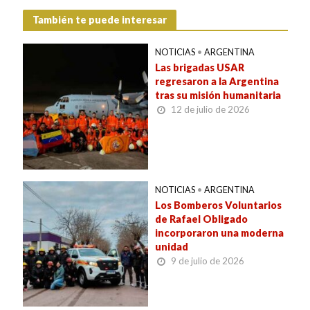
También te puede interesar
NOTICIAS
•
ARGENTINA
Las brigadas USAR
regresaron a la Argentina
tras su misión humanitaria
12 de julio de 2026
NOTICIAS
•
ARGENTINA
Los Bomberos Voluntarios
de Rafael Obligado
incorporaron una moderna
unidad
9 de julio de 2026