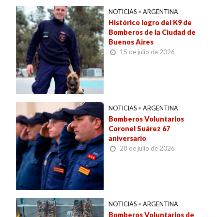
NOTICIAS
•
ARGENTINA
Histórico logro del K9 de
Bomberos de la Ciudad de
Buenos Aires
15 de julio de 2026
NOTICIAS
•
ARGENTINA
Bomberos Voluntarios
Coronel Suárez 67
aniversario
28 de julio de 2026
NOTICIAS
•
ARGENTINA
Bomberos Voluntarios de