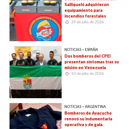
Salliqueló adquirieron
equipamiento para
incendios forestales
29 de julio de 2026
NOTICIAS
•
ESPAÑA
Dos bomberos del CPEI
presentan síntomas tras su
misión en Venezuela
10 de julio de 2026
NOTICIAS
•
ARGENTINA
Bomberos de Ayacucho
renovó su indumentaria
operativa y de gala