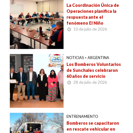
La Coordinación Única de
Operaciones planifica la
respuesta ante el
fenómeno El Niño
10 de julio de 2026
NOTICIAS
•
ARGENTINA
Los Bomberos Voluntarios
de Sunchales celebraron
60 años de servicio
28 de julio de 2026
ENTRENAMIENTO
Bomberos se capacitaron
en rescate vehicular en