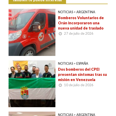
NOTICIAS
•
ARGENTINA
Bomberos Voluntarios de
Orán incorporaron una
nueva unidad de traslado
27 de julio de 2026
NOTICIAS
•
ESPAÑA
Dos bomberos del CPEI
presentan síntomas tras su
misión en Venezuela
10 de julio de 2026
NOTICIAS
•
ARGENTINA