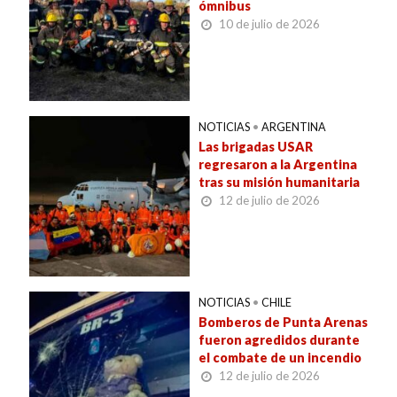
ómnibus
10 de julio de 2026
NOTICIAS
•
ARGENTINA
Las brigadas USAR
regresaron a la Argentina
tras su misión humanitaria
12 de julio de 2026
NOTICIAS
•
CHILE
Bomberos de Punta Arenas
fueron agredidos durante
el combate de un incendio
12 de julio de 2026