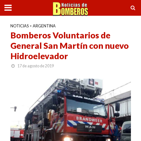
NOTICIAS
•
ARGENTINA
Bomberos Voluntarios de
General San Martín con nuevo
Hidroelevador
17 de agosto de 2019