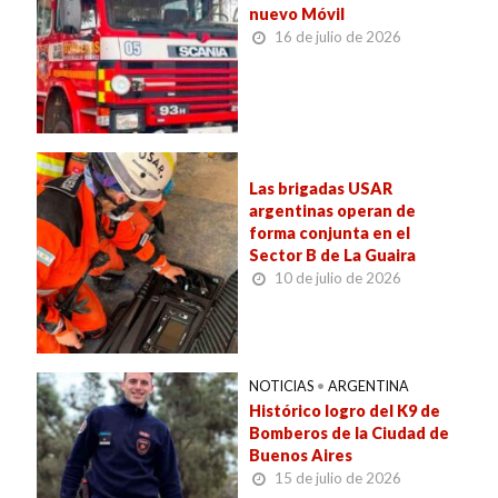
nuevo Móvil
16 de julio de 2026
Las brigadas USAR
argentinas operan de
forma conjunta en el
Sector B de La Guaira
10 de julio de 2026
NOTICIAS
•
ARGENTINA
Histórico logro del K9 de
Bomberos de la Ciudad de
Buenos Aires
15 de julio de 2026