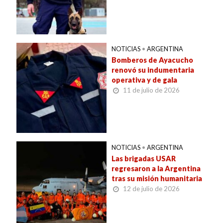
NOTICIAS
•
ARGENTINA
Bomberos de Ayacucho
renovó su indumentaria
operativa y de gala
11 de julio de 2026
NOTICIAS
•
ARGENTINA
Las brigadas USAR
regresaron a la Argentina
tras su misión humanitaria
12 de julio de 2026