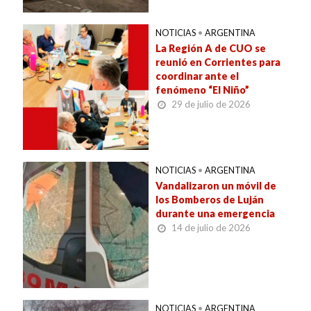
NOTICIAS
•
ARGENTINA
La Región A de CUO se
reunió en Corrientes para
coordinar ante el
fenómeno “El Niño”
29 de julio de 2026
NOTICIAS
•
ARGENTINA
Vandalizaron un móvil de
los Bomberos de Luján
durante una emergencia
14 de julio de 2026
NOTICIAS
•
ARGENTINA