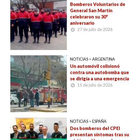
Bomberos Voluntarios de
General San Martín
celebraron su 30°
aniversario
27 de julio de 2026
NOTICIAS
•
ARGENTINA
Un automóvil colisionó
contra una autobomba que
se dirigía a una emergencia
15 de julio de 2026
NOTICIAS
•
ESPAÑA
Dos bomberos del CPEI
presentan síntomas tras su