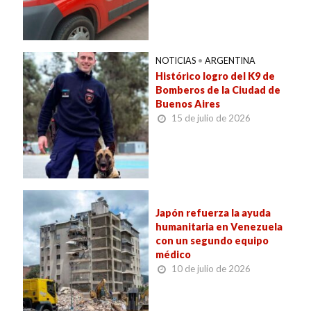
NOTICIAS
•
ARGENTINA
Histórico logro del K9 de
Bomberos de la Ciudad de
Buenos Aires
15 de julio de 2026
Japón refuerza la ayuda
humanitaria en Venezuela
con un segundo equipo
médico
10 de julio de 2026