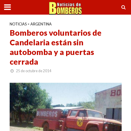
NOTICIAS
•
ARGENTINA
Bomberos voluntarios de
Candelaria están sin
autobomba y a puertas
cerrada
25 de octubre de 2014