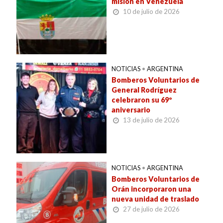
misión en Venezuela
10 de julio de 2026
NOTICIAS
•
ARGENTINA
Bomberos Voluntarios de
General Rodríguez
celebraron su 69º
aniversario
13 de julio de 2026
NOTICIAS
•
ARGENTINA
Bomberos Voluntarios de
Orán incorporaron una
nueva unidad de traslado
27 de julio de 2026