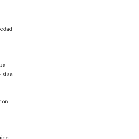
 edad
que
 si se
 con
uien