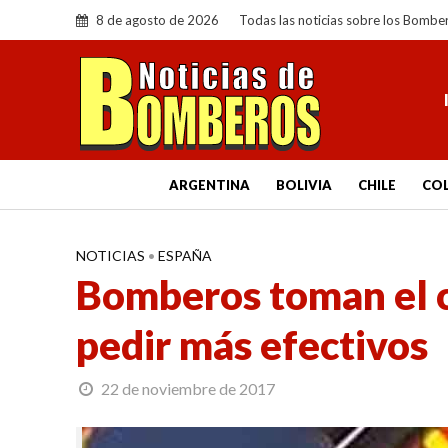
8 de agosto de 2026
Todas las noticias sobre los Bombe
ARGENTINA
BOLIVIA
CHILE
CO
NOTICIAS
•
ESPAÑA
Bomberos toman el c
pedir más efectivos
22 de noviembre de 2017