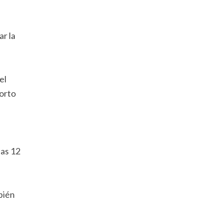
ar la
el
corto
las 12
bién