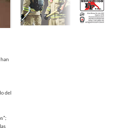
 han
do del
s”;
das