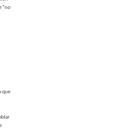
e “no
o que
oblar
e