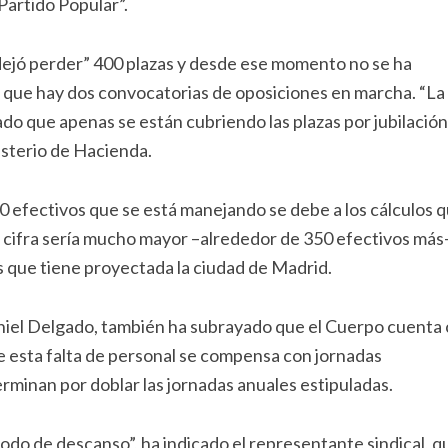
 Partido Popular”.
dejó perder” 400 plazas y desde ese momento no se ha
e que hay dos convocatorias de oposiciones en marcha. “La
ado que apenas se están cubriendo las plazas por jubilación
isterio de Hacienda.
00 efectivos que se está manejando se debe a los cálculos 
 cifra sería mucho mayor –alrededor de 350 efectivos más–
 que tiene proyectada la ciudad de Madrid.
niel Delgado, también ha subrayado que el Cuerpo cuenta
que esta falta de personal se compensa con jornadas
erminan por doblar las jornadas anuales estipuladas.
odo de descanso”, ha indicado el representante sindical, q