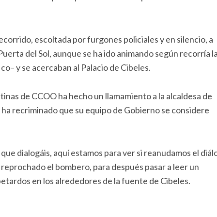
 recorrido, escoltada por furgones policiales y en silencio, a
 Puerta del Sol, aunque se ha ido animando según recorría la
co– y se acercaban al Palacio de Cibeles.
gatinas de CCOO ha hecho un llamamiento a la alcaldesa de
e ha recriminado que su equipo de Gobierno se considere
s que dialogáis, aquí estamos para ver si reanudamos el diál
a reprochado el bombero, para después pasar a leer un
ardos en los alrededores de la fuente de Cibeles.