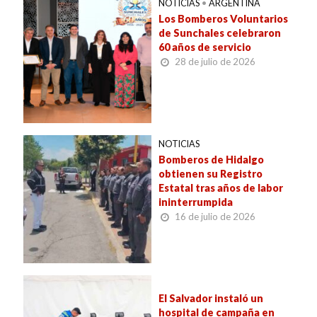
NOTICIAS
•
ARGENTINA
Los Bomberos Voluntarios
de Sunchales celebraron
60 años de servicio
28 de julio de 2026
NOTICIAS
Bomberos de Hidalgo
obtienen su Registro
Estatal tras años de labor
ininterrumpida
16 de julio de 2026
El Salvador instaló un
hospital de campaña en