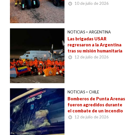
10 de julio de 2026
NOTICIAS
•
ARGENTINA
Las brigadas USAR
regresaron a la Argentina
tras su misión humanitaria
12 de julio de 2026
NOTICIAS
•
CHILE
Bomberos de Punta Arenas
fueron agredidos durante
el combate de un incendio
12 de julio de 2026