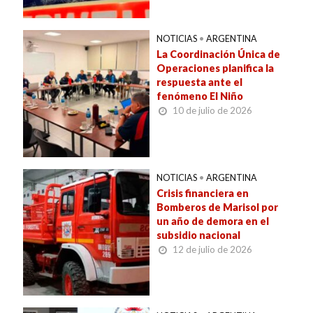
NOTICIAS
•
ARGENTINA
La Coordinación Única de
Operaciones planifica la
respuesta ante el
fenómeno El Niño
10 de julio de 2026
NOTICIAS
•
ARGENTINA
Crisis financiera en
Bomberos de Marisol por
un año de demora en el
subsidio nacional
12 de julio de 2026