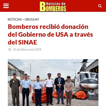
NOTICIAS
•
URUGUAY
Bomberos recibió donación
del Gobierno de USA a través
del SINAE
15 de febrero de 2024