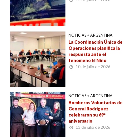
NOTICIAS
•
ARGENTINA
La Coordinación Única de
Operaciones planifica la
respuesta ante el
fenómeno El Niño
10 de julio de 2026
NOTICIAS
•
ARGENTINA
Bomberos Voluntarios de
General Rodríguez
celebraron su 69º
aniversario
13 de julio de 2026