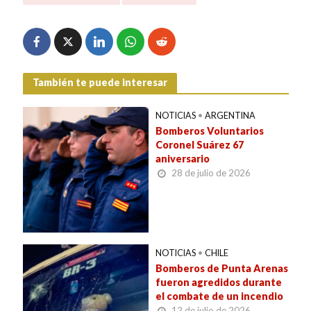
También te puede interesar
NOTICIAS
•
ARGENTINA
Bomberos Voluntarios
Coronel Suárez 67
aniversario
28 de julio de 2026
NOTICIAS
•
CHILE
Bomberos de Punta Arenas
fueron agredidos durante
el combate de un incendio
12 de julio de 2026