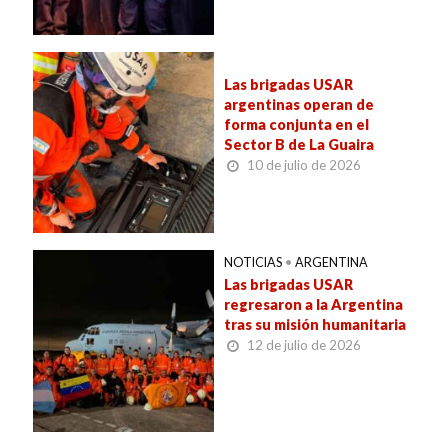
Las brigadas USAR
argentinas operan de
forma conjunta en el
Sector B de La Guaira
10 de julio de 2026
NOTICIAS
•
ARGENTINA
Las brigadas USAR
regresaron a la Argentina
tras su misión humanitaria
12 de julio de 2026