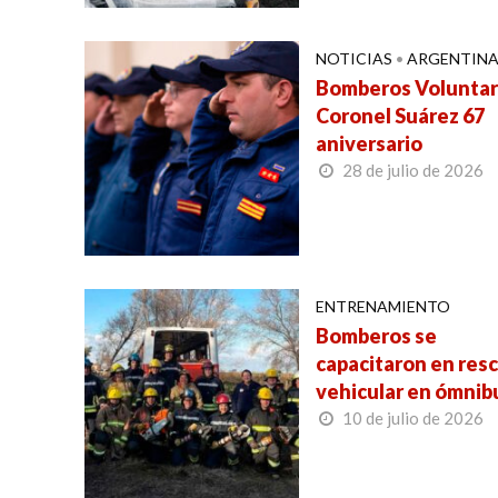
NOTICIAS
•
ARGENTIN
Bomberos Voluntar
Coronel Suárez 67
aniversario
28 de julio de 2026
ENTRENAMIENTO
Bomberos se
capacitaron en res
vehicular en ómnib
10 de julio de 2026