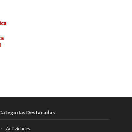
ica
ta
l
Categorías Destacadas
Actividades