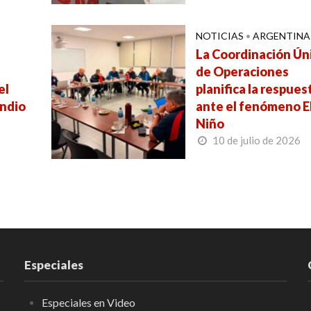
NOTICIAS
•
ARGENTINA
a
La Coordinación Ún
de Operaciones
el
planifica la respues
endio
ante el fenómeno E
Niño
10 de julio de 2026
Especiales
Especiales en Video