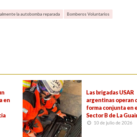
ialmente la autobomba reparada
Bomberos Voluntarios
un
Las brigadas USAR
a en
argentinas operan 
forma conjunta en e
cia
Sector B de La Guai
10 de julio de 2026