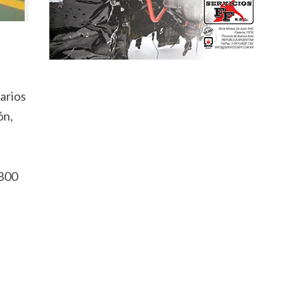
arios
ón,
3800