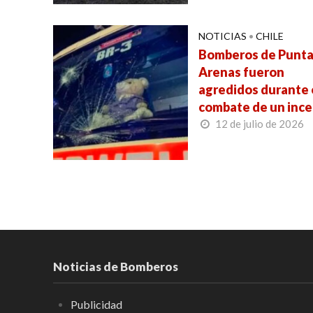
NOTICIAS
•
CHILE
Bomberos de Punt
Arenas fueron
agredidos durante 
combate de un inc
12 de julio de 2026
Noticias de Bomberos
Publicidad