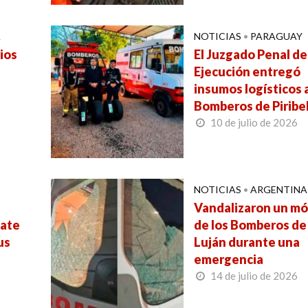
A
NOTICIAS
•
PARAGUAY
ios
El Juzgado Penal de
Ejecución entregó
insumos logísticos a
Bomberos de Pirib
10 de julio de 2026
NOTICIAS
•
ARGENTINA
Vandalizaron un mó
cate
de los Bomberos de
us
Luján durante una
emergencia
14 de julio de 2026