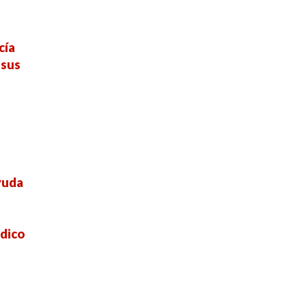
cía
 sus
yuda
dico