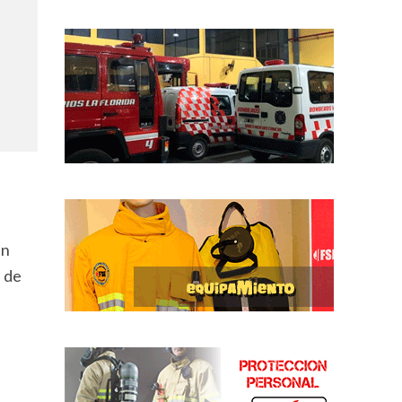
en
a de