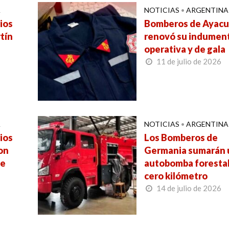
A
NOTICIAS
•
ARGENTINA
ios
Bomberos de Ayac
tín
renovó su indument
operativa y de gala
11 de julio de 2026
A
NOTICIAS
•
ARGENTINA
ios
Los Bomberos de
on
Germania sumarán 
de
autobomba foresta
cero kilómetro
14 de julio de 2026