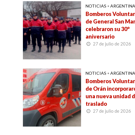
NOTICIAS
•
ARGENTIN
Bomberos Voluntar
de General San Mar
celebraron su 30°
aniversario
27 de julio de 2026
NOTICIAS
•
ARGENTIN
Bomberos Voluntar
de Orán incorporar
una nueva unidad 
traslado
27 de julio de 2026