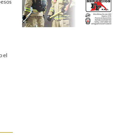
pesos
o el