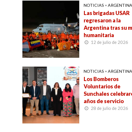
NOTICIAS
•
ARGENTIN
Las brigadas USAR
regresaron a la
Argentina tras su m
humanitaria
12 de julio de 2026
NOTICIAS
•
ARGENTIN
Los Bomberos
Voluntarios de
Sunchales celebrar
años de servicio
28 de julio de 2026