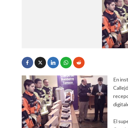
En ins
Callej
recepc
digita
El sup