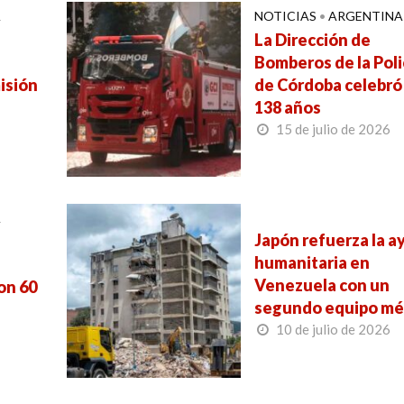
A
NOTICIAS
•
ARGENTINA
La Dirección de
Bomberos de la Poli
isión
de Córdoba celebró
138 años
15 de julio de 2026
A
Japón refuerza la a
humanitaria en
Venezuela con un
on 60
segundo equipo mé
10 de julio de 2026