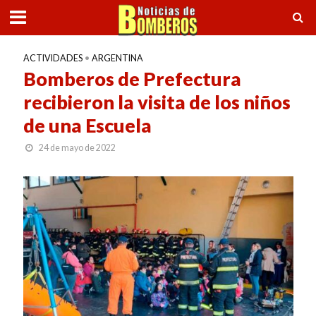
ACTIVIDADES
•
ARGENTINA
Bomberos de Prefectura
recibieron la visita de los niños
de una Escuela
24 de mayo de 2022