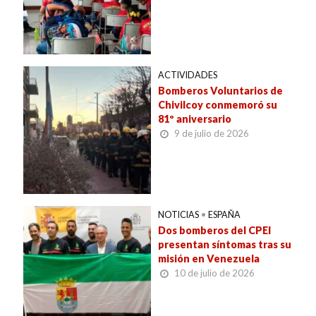
ACTIVIDADES
Bomberos Voluntarios de
Chivilcoy conmemoró su
81º aniversario
9 de julio de 2026
NOTICIAS
•
ESPAÑA
Dos bomberos del CPEI
presentan síntomas tras su
misión en Venezuela
10 de julio de 2026