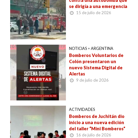
contra una autobomba que
se dirigía a una emergencia
15 de julio de 2026
NOTICIAS
•
ARGENTINA
Bomberos Voluntarios de
Colón presentaron un
nuevo Sistema Digital de
Alertas
9 de julio de 2026
ACTIVIDADES
Bomberos de Juchitán dio
inicio a una nueva edición
del taller “Mini Bomberos”
16 de julio de 2026