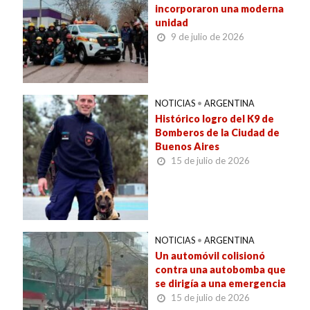
incorporaron una moderna
unidad
9 de julio de 2026
NOTICIAS
•
ARGENTINA
Histórico logro del K9 de
Bomberos de la Ciudad de
Buenos Aires
15 de julio de 2026
NOTICIAS
•
ARGENTINA
Un automóvil colisionó
contra una autobomba que
se dirigía a una emergencia
15 de julio de 2026