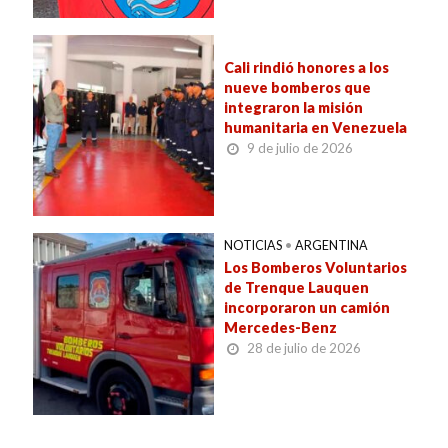
Cali rindió honores a los
nueve bomberos que
integraron la misión
humanitaria en Venezuela
9 de julio de 2026
NOTICIAS
•
ARGENTINA
Los Bomberos Voluntarios
de Trenque Lauquen
incorporaron un camión
Mercedes-Benz
28 de julio de 2026