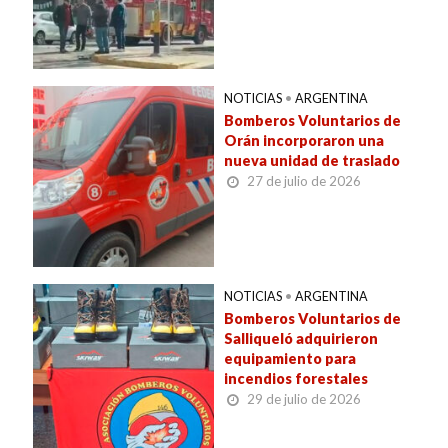
NOTICIAS
•
ARGENTINA
Bomberos Voluntarios de
Orán incorporaron una
nueva unidad de traslado
27 de julio de 2026
NOTICIAS
•
ARGENTINA
Bomberos Voluntarios de
Salliqueló adquirieron
equipamiento para
incendios forestales
29 de julio de 2026