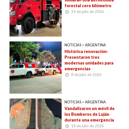
forestal cero kilómetro
14 de julio de 2026
NOTICIAS
•
ARGENTINA
Histórica renovación:
Presentaron tres
modernas unidades para
emergencias
8 de julio de 2026
NOTICIAS
•
ARGENTINA
Vandalizaron un móvil de
los Bomberos de Luján
durante una emergencia
14 de julio de 2026