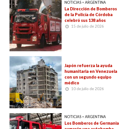
NOTICIAS
•
ARGENTINA
La Dirección de Bomberos
de la Policía de Córdoba
celebró sus 138 años
15 de julio de 2026
Japón refuerza la ayuda
humanitaria en Venezuela
con un segundo equipo
médico
10 de julio de 2026
NOTICIAS
•
ARGENTINA
Los Bomberos de Germania
sumarán una autobomba