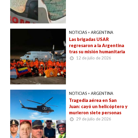
NOTICIAS
•
ARGENTINA
Las brigadas USAR
regresaron a la Argentina
tras su misión humanitaria
12 de julio de 2026
NOTICIAS
•
ARGENTINA
Tragedia aérea en San
Juan: cayó un helicóptero y
murieron siete personas
29 de julio de 2026