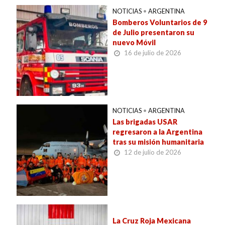
NOTICIAS
•
ARGENTINA
Bomberos Voluntarios de 9
de Julio presentaron su
nuevo Móvil
16 de julio de 2026
NOTICIAS
•
ARGENTINA
Las brigadas USAR
regresaron a la Argentina
tras su misión humanitaria
12 de julio de 2026
La Cruz Roja Mexicana