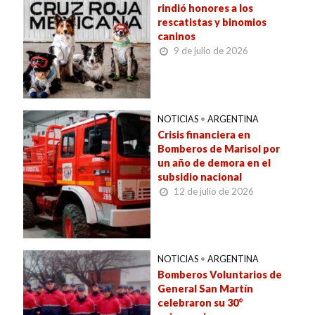
rindió honores a los
rescatistas y binomios
caninos
9 de julio de 2026
NOTICIAS
•
ARGENTINA
Crisis financiera en
Bomberos de Marisol por
un año de demora en el
subsidio nacional
12 de julio de 2026
NOTICIAS
•
ARGENTINA
Bomberos Voluntarios de
General San Martín
celebraron su 30°