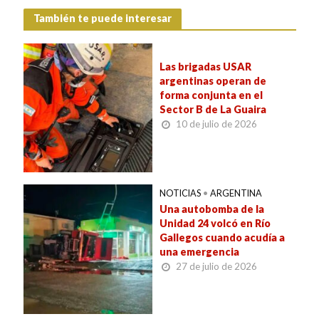
También te puede interesar
Las brigadas USAR
argentinas operan de
forma conjunta en el
Sector B de La Guaira
10 de julio de 2026
NOTICIAS
•
ARGENTINA
Una autobomba de la
Unidad 24 volcó en Río
Gallegos cuando acudía a
una emergencia
27 de julio de 2026