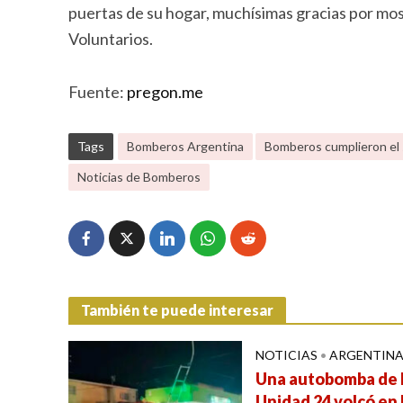
puertas de su hogar, muchísimas gracias por mos
Voluntarios.
Fuente:
pregon.me
Tags
Bomberos Argentina
Bomberos cumplieron el s
Noticias de Bomberos
También te puede interesar
NOTICIAS
•
ARGENTIN
Una autobomba de 
Unidad 24 volcó en 