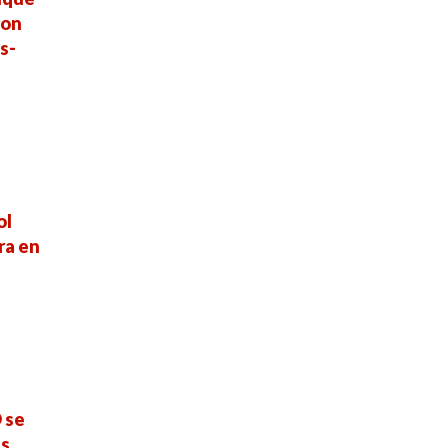
ron
s-
ol
ra en
 se
es