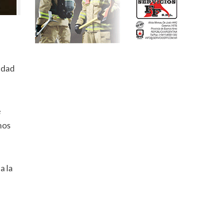
edad
e
nos
a la