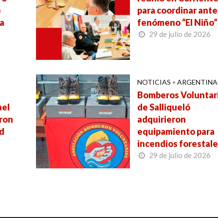
e
para coordinar ante
da
fenómeno “El Niño”
29 de julio de 2026
A
NOTICIAS
•
ARGENTINA
Bomberos Voluntar
ael
de Salliqueló
ron
adquirieron
d
equipamiento para
incendios forestal
29 de julio de 2026