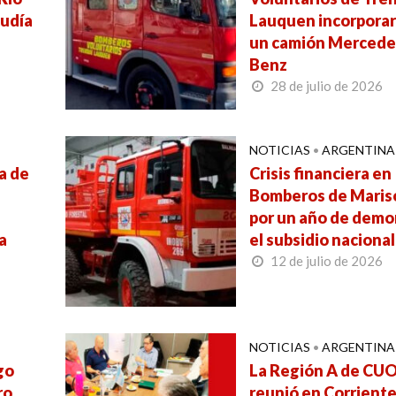
cudía
Lauquen incorpora
un camión Mercede
Benz
28 de julio de 2026
NOTICIAS
•
ARGENTINA
a de
Crisis financiera en
Bomberos de Maris
por un año de demo
a
el subsidio nacional
12 de julio de 2026
NOTICIAS
•
ARGENTINA
go
La Región A de CUO
ro
reunió en Corrient