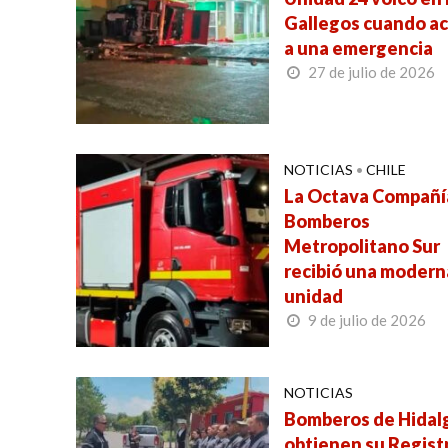
Gallegos cuando a
a una emergencia
27 de julio de 2026
NOTICIAS
•
CHILE
La Octava Compañí
Bomberos
Metropolitano Sur
recibió una modern
unidad
9 de julio de 2026
NOTICIAS
Bomberos de Hidal
obtienen su Regist