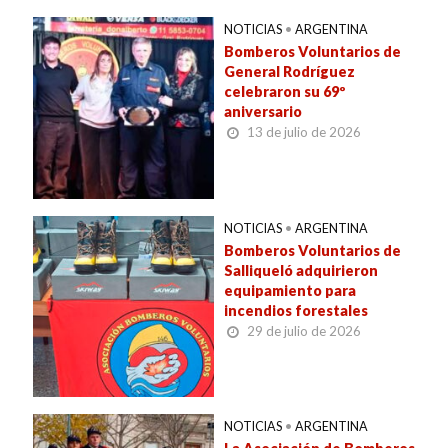
NOTICIAS
•
ARGENTINA
Bomberos Voluntarios de
General Rodríguez
celebraron su 69º
aniversario
13 de julio de 2026
NOTICIAS
•
ARGENTINA
Bomberos Voluntarios de
Salliqueló adquirieron
equipamiento para
incendios forestales
29 de julio de 2026
NOTICIAS
•
ARGENTINA