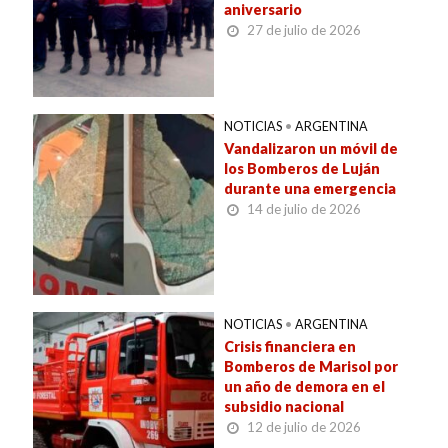
aniversario
27 de julio de 2026
NOTICIAS
•
ARGENTINA
Vandalizaron un móvil de
los Bomberos de Luján
durante una emergencia
14 de julio de 2026
NOTICIAS
•
ARGENTINA
Crisis financiera en
Bomberos de Marisol por
un año de demora en el
subsidio nacional
12 de julio de 2026