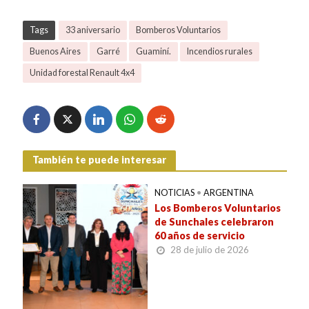
Tags
33 aniversario
Bomberos Voluntarios
Buenos Aires
Garré
Guaminí.
Incendios rurales
Unidad forestal Renault 4x4
También te puede interesar
NOTICIAS
•
ARGENTINA
Los Bomberos Voluntarios
de Sunchales celebraron
60 años de servicio
28 de julio de 2026