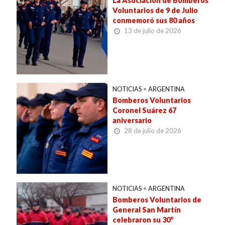
La Asociación de Bomberos
Voluntarios de 9 de Julio
conmemoró sus 80 años
13 de julio de 2026
NOTICIAS
•
ARGENTINA
Bomberos Voluntarios
Coronel Suárez 67
aniversario
28 de julio de 2026
NOTICIAS
•
ARGENTINA
Bomberos Voluntarios de
General San Martín
celebraron su 30°