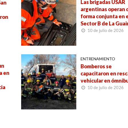
Las brigadas USAR
San
argentinas operan 
forma conjunta en e
eron
Sector B de La Guai
10 de julio de 2026
ENTRENAMIENTO
un
Bomberos se
a en
capacitaron en res
vehicular en ómnib
cia
10 de julio de 2026