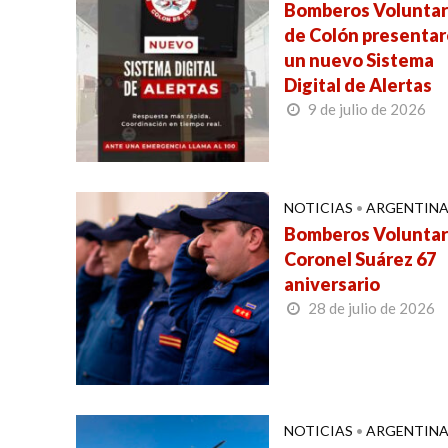
Bomberos Voluntar
de Colón presenta
un nuevo Sistema
Digital de Alertas
9 de julio de 2026
NOTICIAS
•
ARGENTIN
Bomberos Voluntar
Coronel Suárez 67
aniversario
28 de julio de 2026
NOTICIAS
•
ARGENTIN