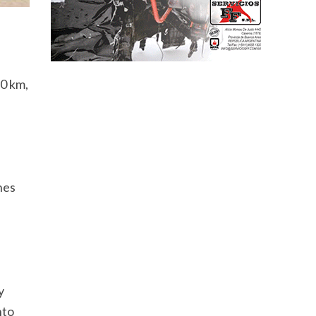
 0 km,
nes
y
nto