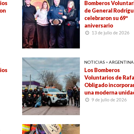
ios
Bomberos Voluntar
ron
de General Rodríg
celebraron su 69º
aniversario
13 de julio de 2026
A
NOTICIAS
•
ARGENTINA
ios
Los Bomberos
Voluntarios de Raf
Obligado incorpora
una moderna unida
9 de julio de 2026
A