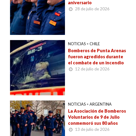
aniversario
28 de julio de 2026
NOTICIAS
•
CHILE
Bomberos de Punta Arenas
fueron agredidos durante
el combate de un incendio
12 de julio de 2026
NOTICIAS
•
ARGENTINA
La Asociación de Bomberos
Voluntarios de 9 de Julio
conmemoró sus 80 años
13 de julio de 2026