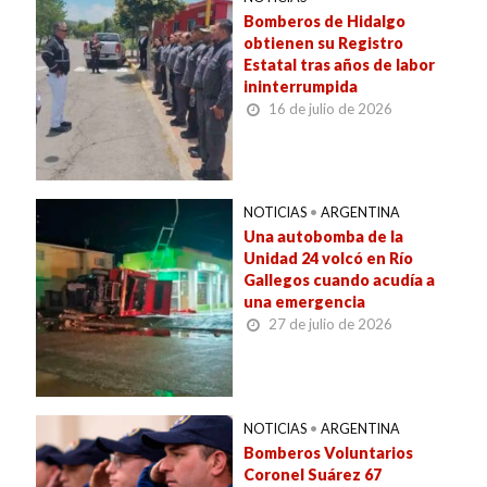
Bomberos de Hidalgo
obtienen su Registro
Estatal tras años de labor
ininterrumpida
16 de julio de 2026
NOTICIAS
•
ARGENTINA
Una autobomba de la
Unidad 24 volcó en Río
Gallegos cuando acudía a
una emergencia
27 de julio de 2026
NOTICIAS
•
ARGENTINA
Bomberos Voluntarios
Coronel Suárez 67