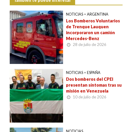
También te puede interesar
NOTICIAS
•
ARGENTINA
Los Bomberos Voluntarios
de Trenque Lauquen
incorporaron un camión
Mercedes-Benz
28 de julio de 2026
NOTICIAS
•
ESPAÑA
Dos bomberos del CPEI
presentan síntomas tras su
misión en Venezuela
10 de julio de 2026
NOTICIAS