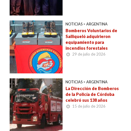
NOTICIAS
•
ARGENTINA
Bomberos Voluntarios de
Salliqueló adquirieron
equipamiento para
incendios forestales
29 de julio de 2026
NOTICIAS
•
ARGENTINA
La Dirección de Bomberos
de la Policía de Córdoba
celebró sus 138 años
15 de julio de 2026