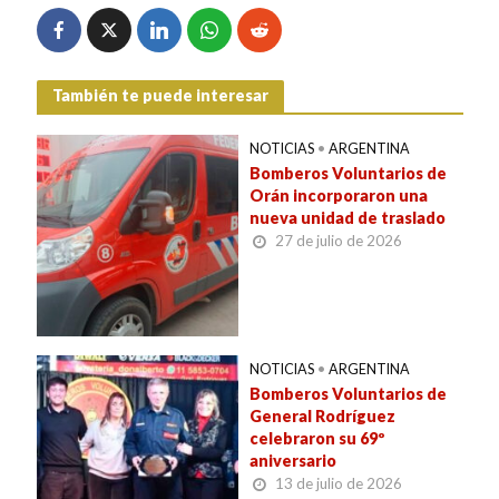
También te puede interesar
NOTICIAS
•
ARGENTINA
Bomberos Voluntarios de
Orán incorporaron una
nueva unidad de traslado
27 de julio de 2026
NOTICIAS
•
ARGENTINA
Bomberos Voluntarios de
General Rodríguez
celebraron su 69º
aniversario
13 de julio de 2026