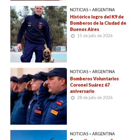
NOTICIAS
•
ARGENTINA
Histórico logro del K9 de
Bomberos de la Ciudad de
Buenos Aires
15 de julio de 2026
NOTICIAS
•
ARGENTINA
Bomberos Voluntarios
Coronel Suárez 67
aniversario
28 de julio de 2026
NOTICIAS
•
ARGENTINA