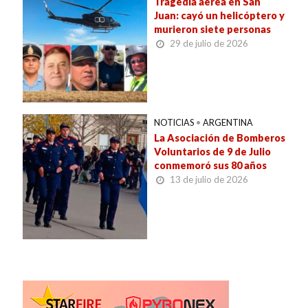
Tragedia aérea en San
Juan: cayó un helicóptero y
murieron siete personas
29 de julio de 2026
NOTICIAS
•
ARGENTINA
La Asociación de Bomberos
Voluntarios de 9 de Julio
conmemoró sus 80 años
13 de julio de 2026