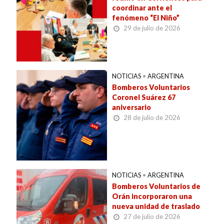
coordinar ante el
fenómeno “El Niño”
29 de julio de 2026
NOTICIAS
•
ARGENTINA
Bomberos Voluntarios
Coronel Suárez 67
aniversario
28 de julio de 2026
NOTICIAS
•
ARGENTINA
Bomberos Voluntarios de
Orán incorporaron una
nueva unidad de traslado
27 de julio de 2026