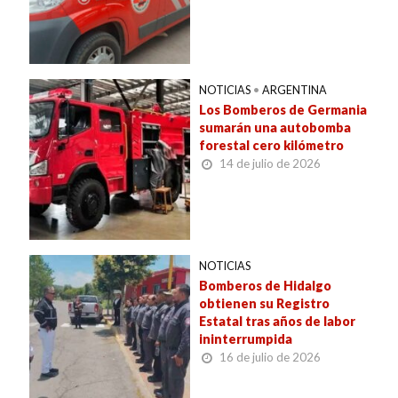
NOTICIAS
•
ARGENTINA
Los Bomberos de Germania
sumarán una autobomba
forestal cero kilómetro
14 de julio de 2026
NOTICIAS
Bomberos de Hidalgo
obtienen su Registro
Estatal tras años de labor
ininterrumpida
16 de julio de 2026