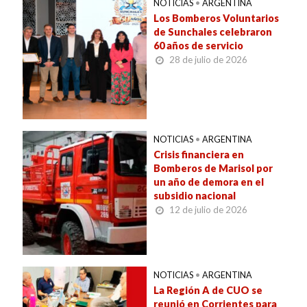
NOTICIAS
•
ARGENTINA
Los Bomberos Voluntarios
de Sunchales celebraron
60 años de servicio
28 de julio de 2026
NOTICIAS
•
ARGENTINA
Crisis financiera en
Bomberos de Marisol por
un año de demora en el
subsidio nacional
12 de julio de 2026
NOTICIAS
•
ARGENTINA
La Región A de CUO se
reunió en Corrientes para