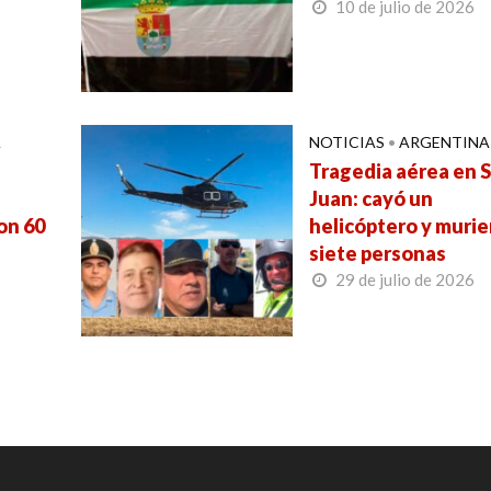
10 de julio de 2026
A
NOTICIAS
•
ARGENTINA
Tragedia aérea en 
Juan: cayó un
on 60
helicóptero y muri
siete personas
29 de julio de 2026