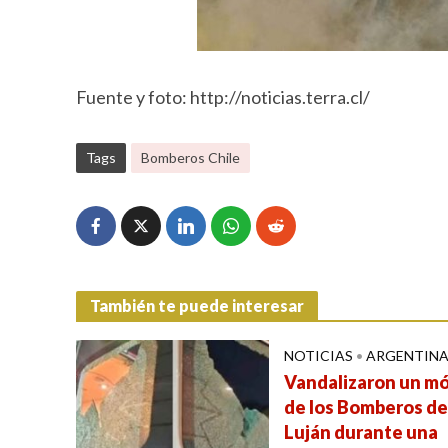
Fuente y foto: http://noticias.terra.cl/
Tags
Bomberos Chile
También te puede interesar
NOTICIAS
•
ARGENTIN
Vandalizaron un mó
de los Bomberos de
Luján durante una