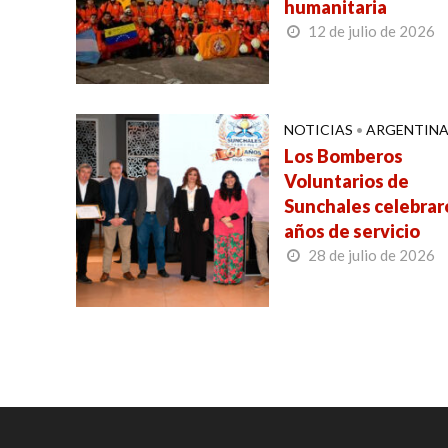
humanitaria
12 de julio de 2026
NOTICIAS
•
ARGENTIN
Los Bomberos
Voluntarios de
Sunchales celebrar
años de servicio
28 de julio de 2026