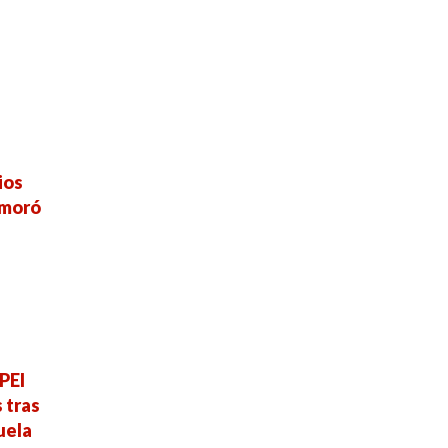
ios
emoró
PEI
 tras
uela