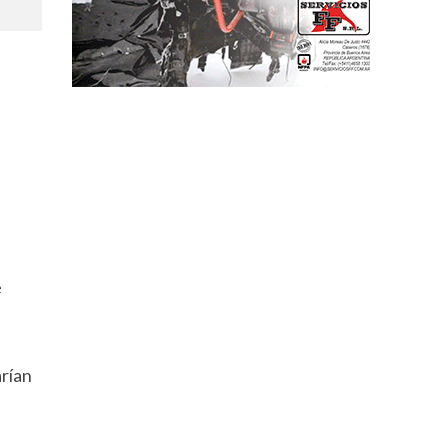
e
rían