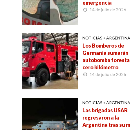
emergencia
14 de julio de 2026
NOTICIAS
•
ARGENTIN
Los Bomberos de
Germania sumarán
autobomba foresta
cero kilómetro
14 de julio de 2026
NOTICIAS
•
ARGENTIN
Las brigadas USAR
regresaron a la
Argentina tras su m