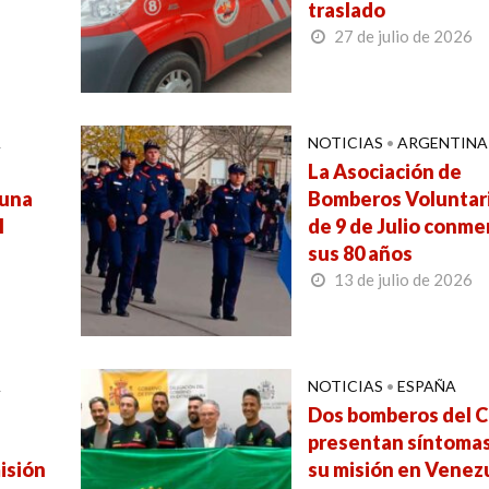
traslado
27 de julio de 2026
A
NOTICIAS
•
ARGENTINA
La Asociación de
 una
Bomberos Voluntar
l
de 9 de Julio conm
sus 80 años
13 de julio de 2026
A
NOTICIAS
•
ESPAÑA
Dos bomberos del C
presentan síntomas
isión
su misión en Venez