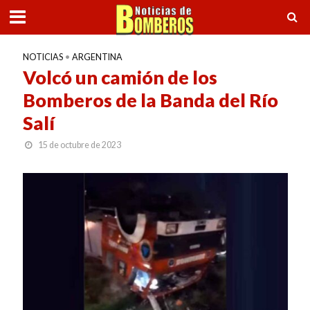
NOTICIAS
•
ARGENTINA
Volcó un camión de los
Bomberos de la Banda del Río
Salí
15 de octubre de 2023