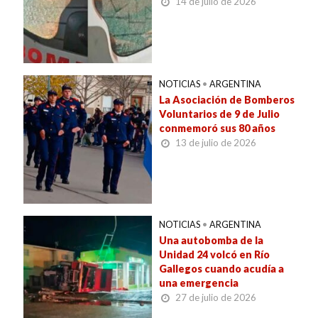
14 de julio de 2026
NOTICIAS
•
ARGENTINA
La Asociación de Bomberos
Voluntarios de 9 de Julio
conmemoró sus 80 años
13 de julio de 2026
NOTICIAS
•
ARGENTINA
Una autobomba de la
Unidad 24 volcó en Río
Gallegos cuando acudía a
una emergencia
27 de julio de 2026