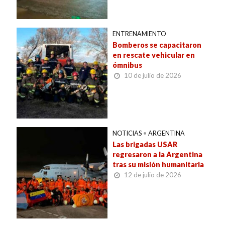
ENTRENAMIENTO
Bomberos se capacitaron
en rescate vehicular en
ómnibus
10 de julio de 2026
NOTICIAS
•
ARGENTINA
Las brigadas USAR
regresaron a la Argentina
tras su misión humanitaria
12 de julio de 2026