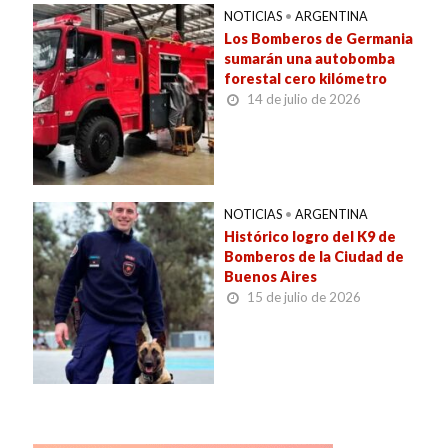
NOTICIAS
•
ARGENTINA
Los Bomberos de Germania
sumarán una autobomba
forestal cero kilómetro
14 de julio de 2026
NOTICIAS
•
ARGENTINA
Histórico logro del K9 de
Bomberos de la Ciudad de
Buenos Aires
15 de julio de 2026