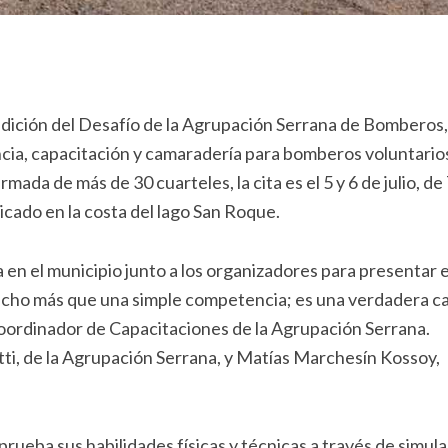
a edición del Desafío de la Agrupación Serrana de Bomberos,
ia, capacitación y camaradería para bomberos voluntario
rmada de más de 30 cuarteles, la cita es el 5 y 6 de julio, de 
bicado en la costa del lago San Roque.
 en el municipio junto a los organizadores para presentar 
ucho más que una simple competencia; es una verdadera ca
Coordinador de Capacitaciones de la Agrupación Serrana.
i, de la Agrupación Serrana, y Matías Marchesín Kossoy,
prueba sus habilidades físicas y técnicas a través de simul