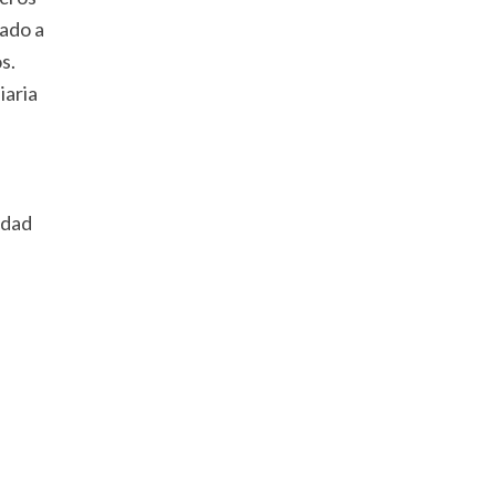
zado a
s.
iaria
idad