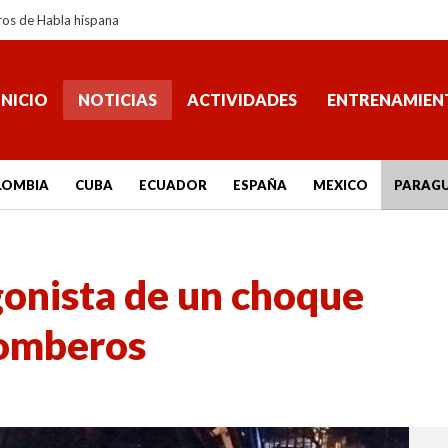
ros de Habla hispana
INICIO
NOTICIAS
ACTIVIDADES
ENTRENAMIEN
LOMBIA
CUBA
ECUADOR
ESPAÑA
MEXICO
PARAG
onista de un choque
bomberos