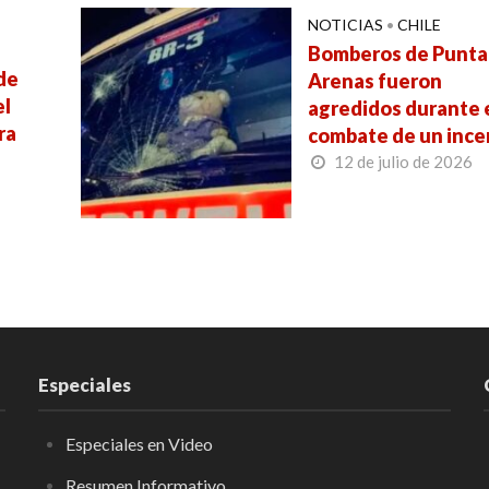
NOTICIAS
•
CHILE
Bomberos de Punta
de
Arenas fueron
el
agredidos durante 
ra
combate de un ince
12 de julio de 2026
Especiales
Especiales en Video
Resumen Informativo