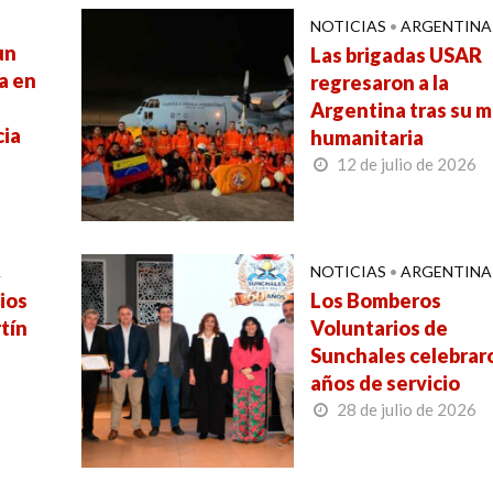
NOTICIAS
•
ARGENTINA
un
Las brigadas USAR
a en
regresaron a la
Argentina tras su m
cia
humanitaria
12 de julio de 2026
A
NOTICIAS
•
ARGENTINA
ios
Los Bomberos
tín
Voluntarios de
Sunchales celebrar
años de servicio
28 de julio de 2026