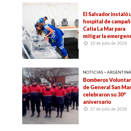
El Salvador instaló 
hospital de campañ
Catia La Mar para
mitigar la emergen
10 de julio de 2026
NOTICIAS
•
ARGENTIN
Bomberos Voluntar
de General San Mar
celebraron su 30°
aniversario
27 de julio de 2026