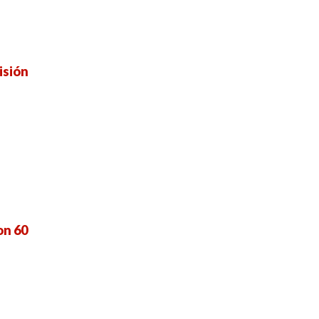
isión
on 60