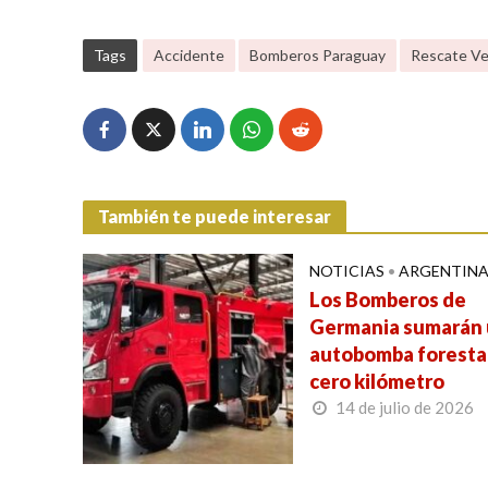
Tags
Accidente
Bomberos Paraguay
Rescate Ve
También te puede interesar
NOTICIAS
•
ARGENTIN
Los Bomberos de
Germania sumarán
autobomba foresta
cero kilómetro
14 de julio de 2026