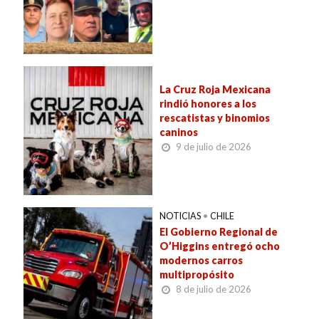
La Cruz Roja Mexicana
rindió honores a los
rescatistas y binomios
caninos
9 de julio de 2026
NOTICIAS
•
CHILE
El Gobierno Regional de
O’Higgins entregó ocho
modernos carros
multipropósito
8 de julio de 2026