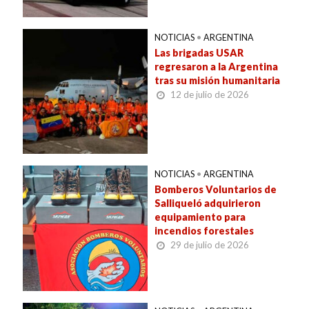
NOTICIAS
•
ARGENTINA
Las brigadas USAR
regresaron a la Argentina
tras su misión humanitaria
12 de julio de 2026
NOTICIAS
•
ARGENTINA
Bomberos Voluntarios de
Salliqueló adquirieron
equipamiento para
incendios forestales
29 de julio de 2026