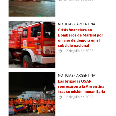
NOTICIAS
•
ARGENTINA
Crisis financiera en
Bomberos de Marisol por
un año de demora en el
subsidio nacional
12 de julio de 2026
NOTICIAS
•
ARGENTINA
Las brigadas USAR
regresaron a la Argentina
tras su misión humanitaria
12 de julio de 2026