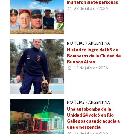
murieron siete personas
29 de julio de 2026
NOTICIAS
•
ARGENTINA
Histórico logro del K9 de
Bomberos de la Ciudad de
Buenos Aires
15 de julio de 2026
NOTICIAS
•
ARGENTINA
Una autobomba de la
Unidad 24 volcó en Río
Gallegos cuando acudía a
una emergencia
27 de julio de 2026