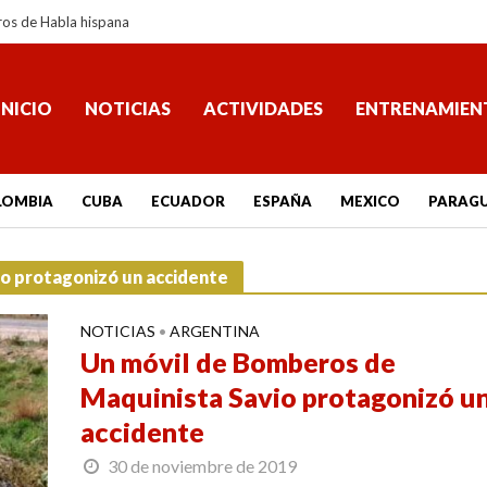
ros de Habla hispana
INICIO
NOTICIAS
ACTIVIDADES
ENTRENAMIEN
LOMBIA
CUBA
ECUADOR
ESPAÑA
MEXICO
PARAG
io protagonizó un accidente
NOTICIAS
ARGENTINA
•
Un móvil de Bomberos de
Maquinista Savio protagonizó u
accidente
30 de noviembre de 2019