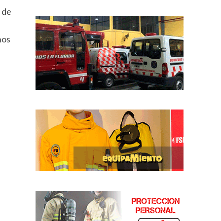
 de
nos