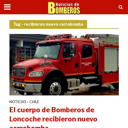
Tag - recibieron nuevo carrobomba
NOTICIAS
CHILE
•
El cuerpo de Bomberos de
Loncoche recibieron nuevo
carrobomba