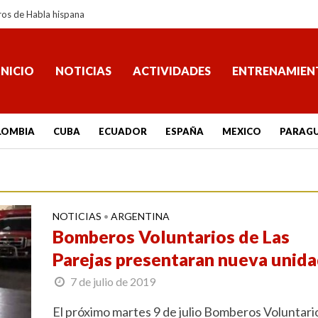
ros de Habla hispana
INICIO
NOTICIAS
ACTIVIDADES
ENTRENAMIEN
LOMBIA
CUBA
ECUADOR
ESPAÑA
MEXICO
PARAG
NOTICIAS
ARGENTINA
•
Bomberos Voluntarios de Las
Parejas presentaran nueva unid
7 de julio de 2019
El próximo martes 9 de julio Bomberos Voluntari