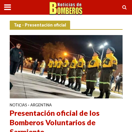
Tag - Presentación oficial
NOTICIAS
ARGENTINA
•
Presentación oficial de los
Bomberos Voluntarios de
Sarmiento