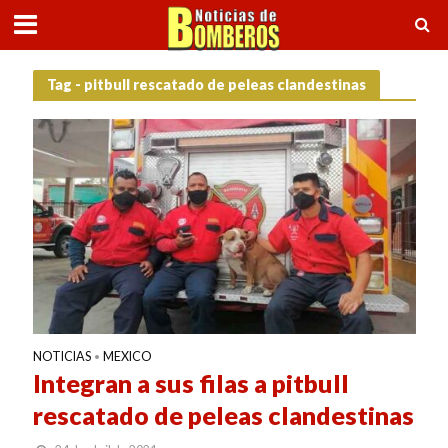
Tag - pitbull rescatado de peleas clandestinas
NOTICIAS
MEXICO
•
Integran a sus filas a pitbull
rescatado de peleas clandestinas