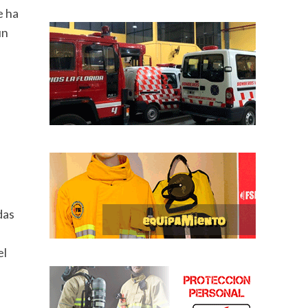
e ha
un
adas
el