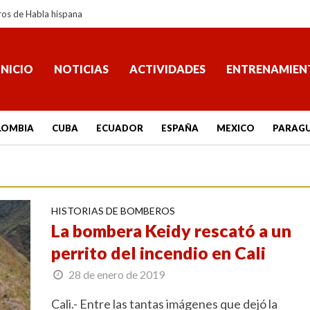
ros de Habla hispana
INICIO
NOTICIAS
ACTIVIDADES
ENTRENAMIEN
LOMBIA
CUBA
ECUADOR
ESPAÑA
MEXICO
PARAG
HISTORIAS DE BOMBEROS
La bombera Keidy rescató a un
perrito del incendio en Cali
28 de enero de 2019
Cali.- Entre las tantas imágenes que dejó la