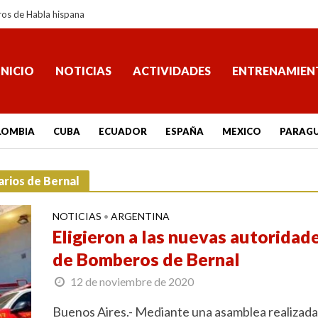
ros de Habla hispana
INICIO
NOTICIAS
ACTIVIDADES
ENTRENAMIEN
LOMBIA
CUBA
ECUADOR
ESPAÑA
MEXICO
PARAG
rios de Bernal
NOTICIAS
ARGENTINA
•
Eligieron a las nuevas autoridad
de Bomberos de Bernal
12 de noviembre de 2020
Buenos Aires.- Mediante una asamblea realizada