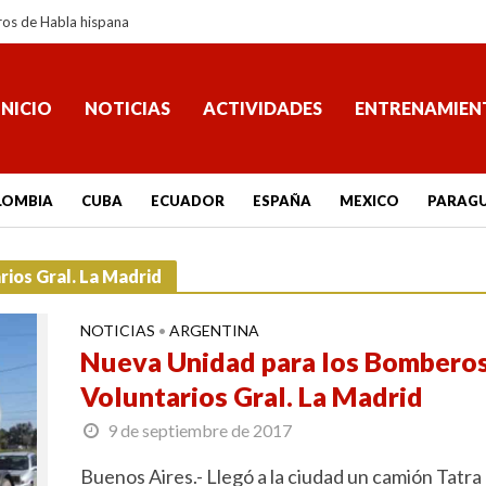
ros de Habla hispana
INICIO
NOTICIAS
ACTIVIDADES
ENTRENAMIEN
LOMBIA
CUBA
ECUADOR
ESPAÑA
MEXICO
PARAG
ios Gral. La Madrid
NOTICIAS
ARGENTINA
•
Nueva Unidad para los Bombero
Voluntarios Gral. La Madrid
9 de septiembre de 2017
Buenos Aires.- Llegó a la ciudad un camión Tatra