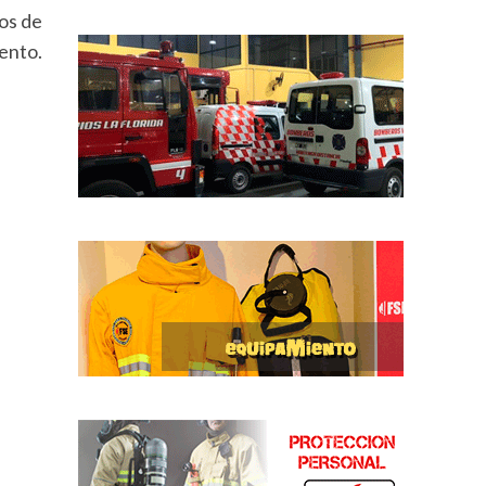
os de
iento.