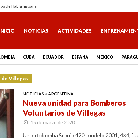
ros de Habla hispana
INICIO
NOTICIAS
ACTIVIDADES
ENTRENAMIEN
LOMBIA
CUBA
ECUADOR
ESPAÑA
MEXICO
PARAG
 de Villegas
NOTICIAS
ARGENTINA
•
Nueva unidad para Bomberos
Voluntarios de Villegas
15 de marzo de 2020
Un autobomba Scania 420, modelo 2001, 4×4, fu