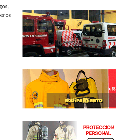
gos,
beros