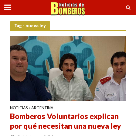
Tag - nueva ley
NOTICIAS
ARGENTINA
•
Bomberos Voluntarios explican
por qué necesitan una nueva ley