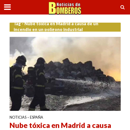
Tag - Nube tóxica en Madrid a causa de un
incendio en un polígono industrial
NOTICIAS
ESPAÑA
•
Nube tóxica en Madrid a causa