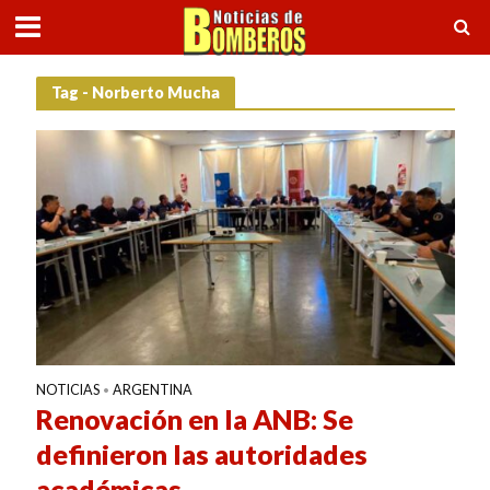
Tag - Norberto Mucha
NOTICIAS
ARGENTINA
•
Renovación en la ANB: Se
definieron las autoridades
académicas