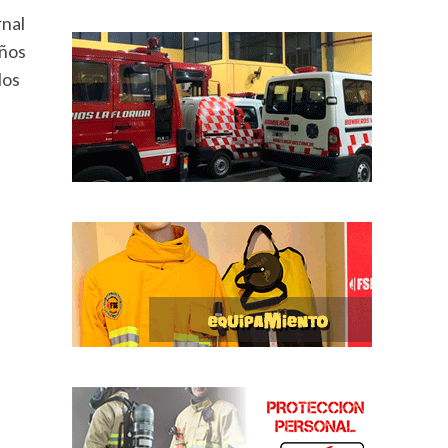
rnal
años
los