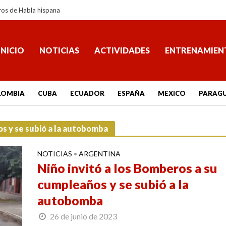
ros de Habla hispana
INICIO
NOTICIAS
ACTIVIDADES
ENTRENAMIEN
LOMBIA
CUBA
ECUADOR
ESPAÑA
MEXICO
PARAG
os y se subió a la autobomba
NOTICIAS
ARGENTINA
•
Niño invitó a los Bomberos a su
cumpleaños y se subió a la
autobomba
26 de junio de 2023