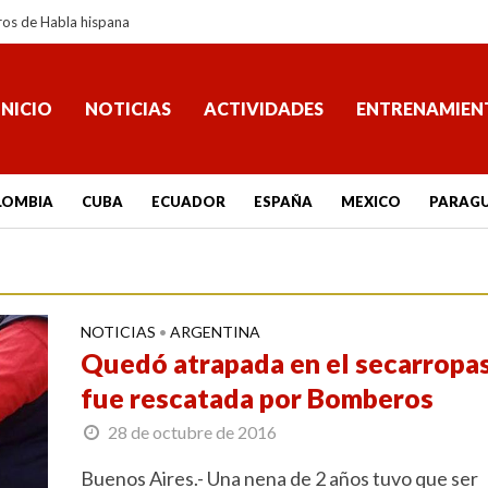
ros de Habla hispana
INICIO
NOTICIAS
ACTIVIDADES
ENTRENAMIEN
LOMBIA
CUBA
ECUADOR
ESPAÑA
MEXICO
PARAG
NOTICIAS
ARGENTINA
•
Quedó atrapada en el secarropas
fue rescatada por Bomberos
28 de octubre de 2016
Buenos Aires.- Una nena de 2 años tuvo que ser