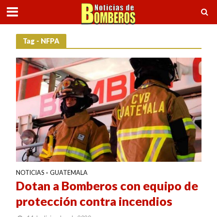
Tag - NFPA
NOTICIAS
GUATEMALA
•
Dotan a Bomberos con equipo de
protección contra incendios